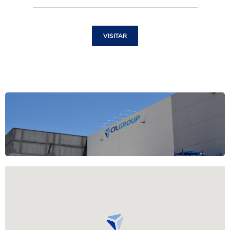
VISITAR
C/ De Les Masies, 19 (Pol. Ind. Can Serra), Sant
Esteve de Sesrovires, 08635 Barcelona M.
678018506