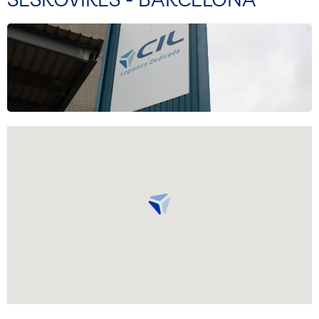
C/ Comte de Montemolín, 41, Parets del Vallès,
08150 Barcelona