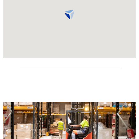
Camí de Can Carreró, s/n, 08520, Barcelona