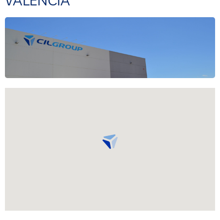
VALENCIA
Carrer de la Solidaritat, 2, 46600 Alzira – València.