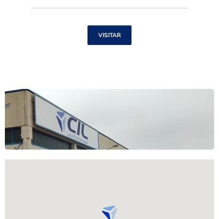
VISITAR
C/ Font de l’Almaguer, 21 (Pol. Ind. de La Musa),
Benifaiò, 46450 Valencia