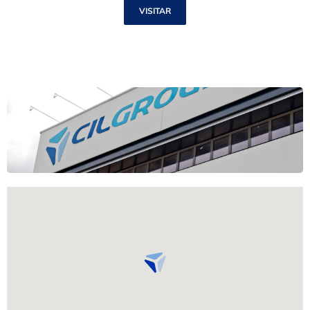
VISITAR
Avda. Puigcerdà, 4, Lliçà de Vall, 08185 Barcelona