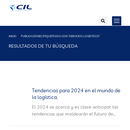
INICIO
PUBLICACIONES ETIQUETADAS CON "SERVICIOS LOGÍSTICOS"
Estás aquí:
RESULTADOS DE TU BÚSQUEDA
Tendencias para 2024 en el mundo de
la logística.
El 2024 se acerca y es clave anticipar las
tendencias que moldearán el futuro de…